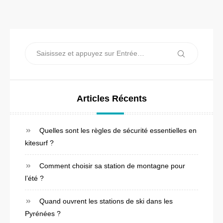
i
g
a
Recherche
t
Recherche
pour :
i
o
Articles Récents
n
d
Quelles sont les règles de sécurité essentielles en
e
kitesurf ?
l
Comment choisir sa station de montagne pour
’
l’été ?
a
Quand ouvrent les stations de ski dans les
r
Pyrénées ?