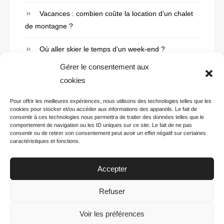
t
Vacances : combien coûte la location d’un chalet
i
de montagne ?
c
Où aller skier le temps d’un week-end ?
l
Gérer le consentement aux
e
cookies
Pour offrir les meilleures expériences, nous utilisons des technologies telles que les
cookies pour stocker et/ou accéder aux informations des appareils. Le fait de
consentir à ces technologies nous permettra de traiter des données telles que le
comportement de navigation ou les ID uniques sur ce site. Le fait de ne pas
consentir ou de retirer son consentement peut avoir un effet négatif sur certaines
Voyages tourisme
caractéristiques et fonctions.
Tourisme Dans Le Monde
Accepter
Refuser
REVENIR EN HAUT
Voir les préférences