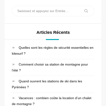
a
Recherche
t
Recherche
pour :
i
o
Articles Récents
n
d
Quelles sont les règles de sécurité essentielles en
e
kitesurf ?
l
Comment choisir sa station de montagne pour
’
l’été ?
a
Quand ouvrent les stations de ski dans les
r
Pyrénées ?
t
Vacances : combien coûte la location d’un chalet
i
de montagne ?