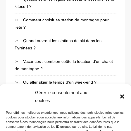
e
kitesurf ?
l
Comment choisir sa station de montagne pour
’
l’été ?
a
Quand ouvrent les stations de ski dans les
r
Pyrénées ?
t
Vacances : combien coûte la location d’un chalet
i
de montagne ?
c
Où aller skier le temps d’un week-end ?
l
Gérer le consentement aux
e
cookies
Pour offrir les meilleures expériences, nous utilisons des technologies telles que les
cookies pour stocker et/ou accéder aux informations des appareils. Le fait de
consentir à ces technologies nous permettra de traiter des données telles que le
comportement de navigation ou les ID uniques sur ce site. Le fait de ne pas