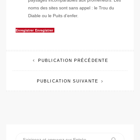
noms des sites sont sans appel : le Trou du
Diable ou le Puits d’enfer.
Enregistrer
Enregistrer
PUBLICATION PRÉCÉDENTE
N
PUBLICATION SUIVANTE
a
v
i
g
a
Recherche